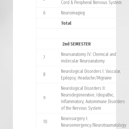
Cord & Peripheral Nervous System
6
Neuroimaging
Total
2nd SEMESTER
Neuroanatomy IV: Chemical and
7
molecular Neuroanatomy
Neurological Disorders I: Vascular,
8
Epilepsy, Headache/Migraine
Νeurological Disorders II:
Neurodegenerative, Idiopathic,
9
Inflammatory, Autoimmune Disorders
of the Nervous System
Neurosurgery I:
10
Neuroemergency/Neurotraumatology