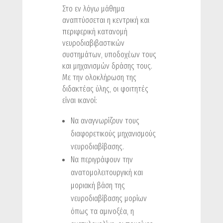
Στο εν λόγω μάθημα
αναπτύσσεται η κεντρική και
περιφερική κατανομή
νευροδιαβιβαστικών
συστημάτων, υποδοχέων τους
και μηχανισμών δράσης τους.
Με την ολοκλήρωση της
διδακτέας ύλης, οι φοιτητές
είναι ικανοί:
Να αναγνωρίζουν τους
διαφορετικούς μηχανισμούς
νευροδιαβίβασης.
Nα περιγράφουν την
ανατομολειτουργική και
μοριακή βάση της
νευροδιαβίβασης μορίων
όπως τα αμινοξέα, η