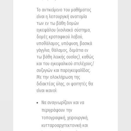
Το αντικείμενο του μαθήματος
είναι η λειτουργική ανατομία
των εν τω βάθη δομών
εγκεφάλου (κοιλιακό σύστημα,
δομές κροταφικού λοβού,
υποθάλαμος, υπόφυση, βασικά
γάγγλια, θάλαμος, δεμάτια εν
τω βάθη λευκής ουσίας), καθώς
και του εγκεφαλικού στελέχους/
συζυγιών και παρεγκεφαλίδας.
Με την ολοκλήρωση της
διδακτέας ύλης, οι φοιτητές θα
είναι ικανοί:
Να αναγνωρίζουν και να
περιγράφουν την
τοπογραφική, χειρουργική,
κυτταροαρχιτεκτονική και