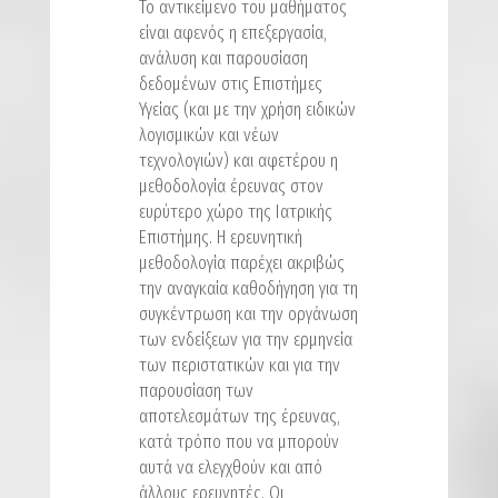
Το αντικείμενο του μαθήματος
είναι αφενός η επεξεργασία,
ανάλυση και παρουσίαση
δεδομένων στις Επιστήμες
Υγείας (και με την χρήση ειδικών
λογισμικών και νέων
τεχνολογιών) και αφετέρου η
μεθοδολογία έρευνας στον
ευρύτερο χώρο της Ιατρικής
Επιστήμης. Η ερευνητική
μεθοδολογία παρέχει ακριβώς
την αναγκαία καθοδήγηση για τη
συγκέντρωση και την οργάνωση
των ενδείξεων για την ερμηνεία
των περιστατικών και για την
παρουσίαση των
αποτελεσμάτων της έρευνας,
κατά τρόπο που να μπορούν
αυτά να ελεγχθούν και από
άλλους ερευνητές. Οι