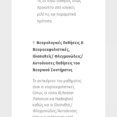
τις εν λόγω παθήσεις όπως
προκύπτει από κλινικές
μελέτες και πειραματικά
πρότυπα.
Νευρολογικές Παθήσεις ΙΙ:
Νευροεκφυλιστικές,
Ιδιοπαθείς/ Φλεγμονώδεις/
Αυτοάνοσες Παθήσεις του
Νευρικού Συστήματος
Το αντικείμενο του μαθήματος
είναι οι νευροεκφυλιστικές
(όπως οι νόσοι Αlzheimer
,Parkinson και Ηuntington)
καθώς και οι Ιδιοπαθείς/
Φλεγμονώδεις/Αυτοάνοσες
(όπως η σκλήρυνση κατά