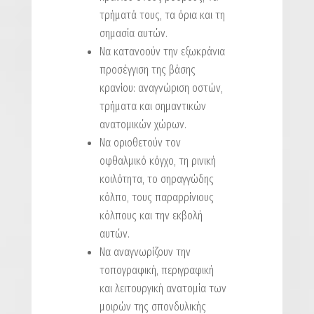
τρήματά τους, τα όρια και τη
σημασία αυτών.
Nα κατανοούν την εξωκράνια
προσέγγιση της βάσης
κρανίου: αναγνώριση οστών,
τρήματα και σημαντικών
ανατομικών χώρων.
Να οριοθετούν τον
οφθαλμικό κόγχο, τη ρινική
κοιλότητα, το σηραγγώδης
κόλπο, τους παραρρίνιους
κόλπους και την εκβολή
αυτών.
Να αναγνωρίζουν την
τοπογραφική, περιγραφική
και λειτουργική ανατομία των
μοιρών της σπονδυλικής