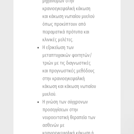
μηχανισμών στην
κρανιοεγκεφαλική κάκωση
και κάκωση νωτιαίου μυελού
όπως προκύπτουν από
πειραματικά πρότυπα και
κλινικές μελέτες.
Η εξοικείωση των
μεταπτυχιακών φοιτητών/
τριών με τις διαγνωστικές
και προγνωστικές μεθόδους
στην κρανιοεγκεφαλική
κάκωση και κάκωση νωτιαίου
μυελού.
Η γνώση των σύγχρονων
προσεγγίσεων στην
νευροεντατική θεραπεία των
ασθενών με
κρανιοεγκεφαλική κάκωση ή