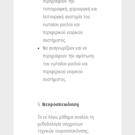
περιγράφουν την
τοπογραφική, χειρουργική και
λειτουργική ανατομία του
νωτιαίου μυελού και
περιφερικού νευρικού
συστήματος.
Να αναγνωρίζουν και να
περιγράφουν την αιμάτωση
του νωτιαίου μυελού και
περιφερικού νευρικού
συστήματος.
Νευροαπεικόνιση
Το εν λόγω μάθημα αναλύει τη
μεθοδολογία σύγχρονων
τεχνικών νευροαπεικόνισης,