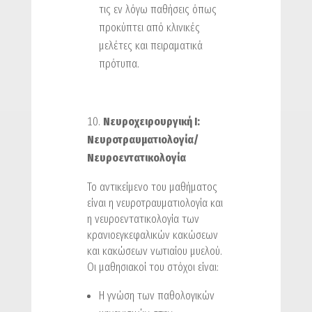
τις εν λόγω παθήσεις όπως
προκύπτει από κλινικές
μελέτες και πειραματικά
πρότυπα.
Νευροχειρουργική Ι:
Nευροτραυματιολογία/
Νευροεντατικολογία
Το αντικείμενο του μαθήματος
είναι η νευροτραυματιολογία και
η νευροεντατικολογία των
κρανιοεγκεφαλικών κακώσεων
και κακώσεων νωτιαίου μυελού.
Οι μαθησιακοί του στόχοι είναι:
H γνώση των παθολογικών