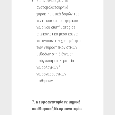
Να αναγνωρίζουν τα
ανατομολειτουργικά
χαρακτηριστικά δομών του
κεντρικού και περιφερικού
νευρικού συστήματος σε
απεικονιστικά μέσα και να
κατανοούν την χρησιμότητα
των νευροαπεικονιστικών
μεθόδων στη διάγνωση,
πρόγνωση και θεραπεία
νευρολογικών/
νευροχειρουργικών
παθήσεων.
Νευροανατομία ΙV: Χημική
και Μοριακή Νευροανατομία