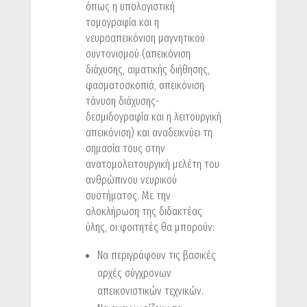
όπως η υπολογιστική
τομογραφία και η
νευροαπεικόνιση μαγνητικού
συντονισμού (απεικόνιση
διάχυσης, αιματικής διήθησης,
φασματοσκοπιά, απεικόνιση
τάνυση διάχυσης-
δεσμιδογραφία και η λειτουργική
απεικόνιση) και αναδεικνύει τη
σημασία τους στην
ανατομολειτουργική μελέτη του
ανθρώπινου νευρικού
συστήματος. Με την
ολοκλήρωση της διδακτέας
ύλης, οι φοιτητές θα μπορούν:
Nα περιγράφουν τις βασικές
αρχές σύγχρονων
απεικονιστικών τεχνικών.