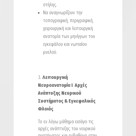
στήλης.
Να αναγνωρίζουν την
τοπογραφική, περιγραφική,
χειρουργική και λειτουργική
ανατομία των μηνίγγων του
εγκεφάλου και νωτιαίου
μυελού.
Λειτουργική
Νευροανατομία I
:
Αρχές
Ανάπτυξης Νευρικού
Συστήματος & Εγκεφαλικός
Φλοιός
Το εν λόγω μάθημα εισάγει τις
αρχές ανάπτυξης του νευρικού
συστήματος και εμβαθύνει στην